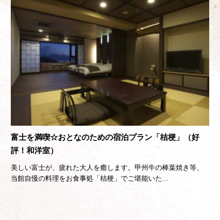
富士を満喫☆おとなのための宿泊プラン「桔梗」（好
評！和洋室）
美しい富士が、疲れた大人を癒します。甲州牛の棒葉焼き等、
当館自慢の料理をお食事処「桔梗」でご堪能いた...